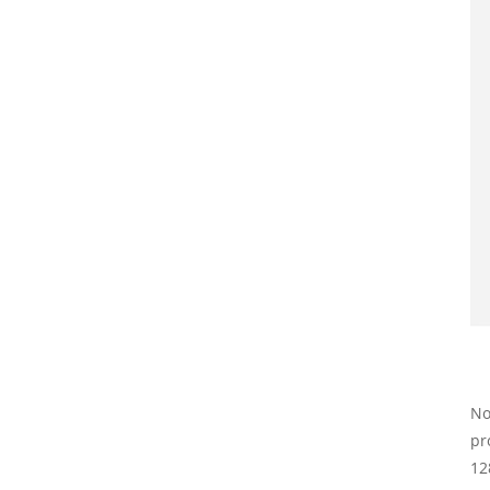
No
pr
12