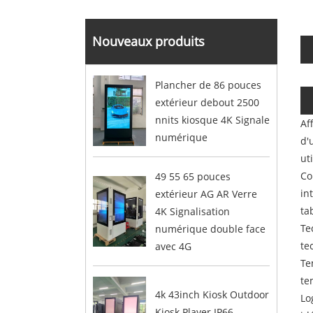
Nouveaux produits
Plancher de 86 pouces
extérieur debout 2500
nnits kiosque 4K Signale
Af
numérique
d'
ut
Co
49 55 65 pouces
in
extérieur AG AR Verre
ta
4K Signalisation
Te
numérique double face
te
avec 4G
Te
te
4k 43inch Kiosk Outdoor
Lo
Kiosk Player IP66