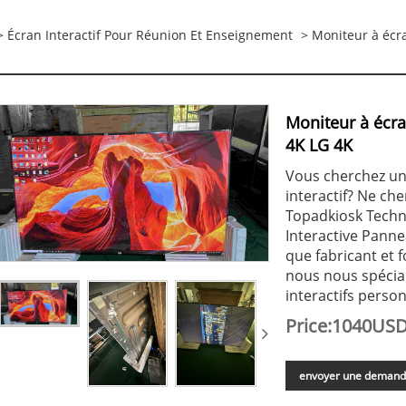
>
Écran Interactif Pour Réunion Et Enseignement
> Moniteur à écra
Moniteur à écran
4K LG 4K
Vous cherchez un
interactif? Ne ch
Topadkiosk Techn
Interactive Pannea
que fabricant et 
nous nous spécial
interactifs person
Price:1040US
envoyer une deman