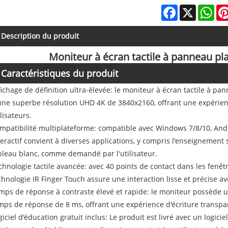
Facebook
X
Wha
Description du produit
Moniteur à écran tactile à panneau pla
Caractéristiques du produit
fichage de définition ultra-élevée: le moniteur à écran tactile à pa
une superbe résolution UHD 4K de 3840x2160, offrant une expérience
ilisateurs.
mpatibilité multiplateforme: compatible avec Windows 7/8/10, Andr
teractif convient à diverses applications, y compris l'enseignement sco
bleau blanc, comme demandé par l'utilisateur.
chnologie tactile avancée: avec 40 points de contact dans les fenêt
chnologie IR Finger Touch assure une interaction lisse et précise ave
mps de réponse à contraste élevé et rapide: le moniteur possède u
mps de réponse de 8 ms, offrant une expérience d'écriture transp
giciel d'éducation gratuit inclus: Le produit est livré avec un logicie